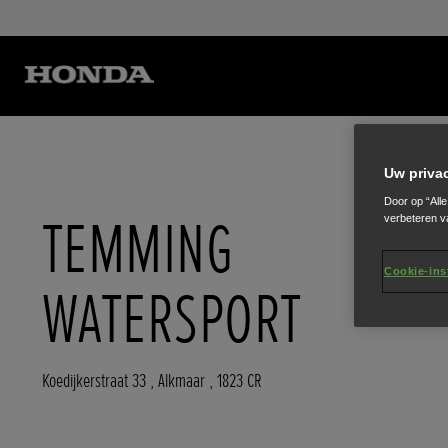
Uw priva
Door op “All
TEMMING
verbeteren v
Cookie-ins
WATERSPORT
Koedijkerstraat 33
,
Alkmaar
,
1823 CR