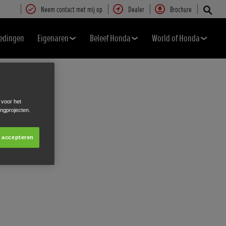
Neem contact met mij op
Dealer
Brochure
edingen
Eigenaren
Beleef Honda
World of Honda
 voor het
ingprojecten.
s accepteren