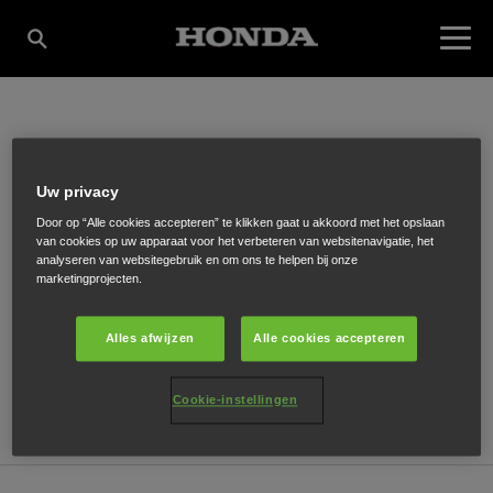
BOOT AKKRUM B.V.
Uw privacy
Door op “Alle cookies accepteren” te klikken gaat u akkoord met het opslaan
van cookies op uw apparaat voor het verbeteren van websitenavigatie, het
Spikerboor 26
,
Akkrum
,
8491 PA
analyseren van websitegebruik en om ons te helpen bij onze
marketingprojecten.
Alles afwijzen
Alle cookies accepteren
ONTVANG EEN ROUTEBESCHRIJVING
Cookie-instellingen
WEBSITE