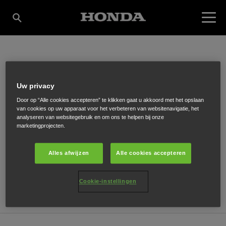
DEKKER MARINE
Uw privacy
Door op “Alle cookies accepteren” te klikken gaat u akkoord met het opslaan
van cookies op uw apparaat voor het verbeteren van websitenavigatie, het
Spuistraat 40
,
Sint-Annaland
,
4697 BB
analyseren van websitegebruik en om ons te helpen bij onze
marketingprojecten.
Alles afwijzen
Alle cookies accepteren
ONTVANG EEN ROUTEBESCHRIJVING
Cookie-instellingen
WEBSITE