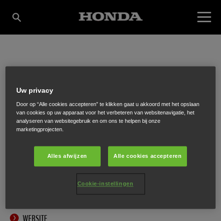
FA. JANSEN VAN
Uw privacy
LOON
Door op “Alle cookies accepteren” te klikken gaat u akkoord met het opslaan
van cookies op uw apparaat voor het verbeteren van websitenavigatie, het
analyseren van websitegebruik en om ons te helpen bij onze
marketingprojecten.
Pastoor De Katerstraat 5
,
Baarle Nassau
,
5111 CM
Alles afwijzen
Alle cookies accepteren
Cookie-instellingen
ONTVANG EEN ROUTEBESCHRIJVING
WEBSITE