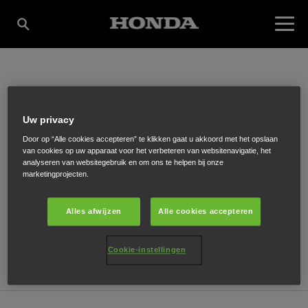
VAN DOOREN B.V.
Uw privacy
Door op “Alle cookies accepteren” te klikken gaat u akkoord met het opslaan
van cookies op uw apparaat voor het verbeteren van websitenavigatie, het
In de Cramer 17
,
Heerlen
,
6411 RS
analyseren van websitegebruik en om ons te helpen bij onze
marketingprojecten.
Alles afwijzen
Alle cookies accepteren
ONTVANG EEN ROUTEBESCHRIJVING
Cookie-instellingen
WEBSITE