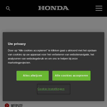
BOUWMEESTER
Uw privacy
WATERSPORT
Door op “Alle cookies accepteren” te klikken gaat u akkoord met het opslaan
van cookies op uw apparaat voor het verbeteren van websitenavigatie, het
analyseren van websitegebruik en om ons te helpen bij onze
marketingprojecten.
Binnendams 40
,
Hardinxveld-Giessendam
,
3373 AD
Alles afwijzen
Alle cookies accepteren
Cookie-instellingen
ONTVANG EEN ROUTEBESCHRIJVING
WEBSITE