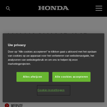
JAN VOSKAMP IMP-
Uw privacy
EXP B.V.
Door op “Alle cookies accepteren” te klikken gaat u akkoord met het opslaan
van cookies op uw apparaat voor het verbeteren van websitenavigatie, het
analyseren van websitegebruik en om ons te helpen bij onze
marketingprojecten.
Ambachtstraat 8
,
Almelo
,
7609 RA
Alles afwijzen
Alle cookies accepteren
Cookie-instellingen
ONTVANG EEN ROUTEBESCHRIJVING
WEBSITE