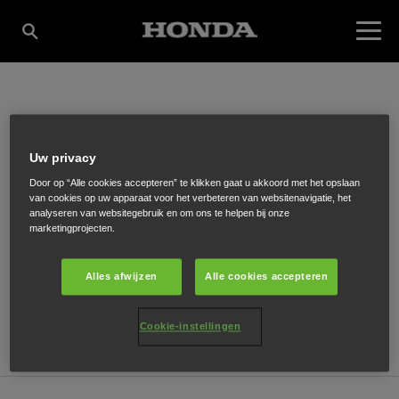
RUBIX
Uw privacy
Door op “Alle cookies accepteren” te klikken gaat u akkoord met het opslaan
James Wattstraat 9
,
Gouda
,
2809 PA
van cookies op uw apparaat voor het verbeteren van websitenavigatie, het
analyseren van websitegebruik en om ons te helpen bij onze
marketingprojecten.
Alles afwijzen
Alle cookies accepteren
ONTVANG EEN ROUTEBESCHRIJVING
Cookie-instellingen
WEBSITE