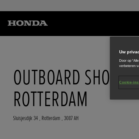
Uw priva
Door op “All
verbeteren v
OUTBOARD SHOP
Cookie-ins
ROTTERDAM
Sluisjesdijk 34
,
Rotterdam
,
3087 AH