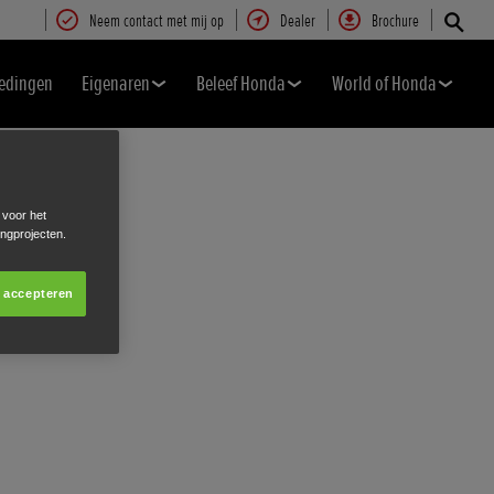
Neem contact met mij op
Dealer
Brochure
edingen
Eigenaren
Beleef Honda
World of Honda
 voor het
ingprojecten.
s accepteren