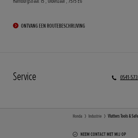
Hamburgstraat 15
,
Oldenzaal
,
7575 EG
ONTVANG EEN ROUTEBESCHRIJVING
Service
0541-57
Honda
Industrie
Vlutters Tools & Saf
NEEM CONTACT MET MIJ OP