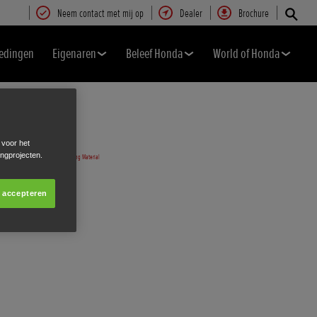
Neem contact met mij op
Dealer
Brochure
edingen
Eigenaren
Beleef Honda
World of Honda
 voor het
ingprojecten.
s accepteren