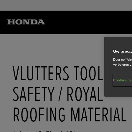
Uw priva
Door op “All
VLUTTERS TOOLS &
verbeteren v
Cookie-ins
SAFETY / ROYAL
ROOFING MATERIAL