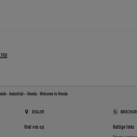
7788
hniek - Industrial – Honda - Welcome to Honda
DEALER
BROCHUR
Vind ons op
Nuttige links
Neem contact