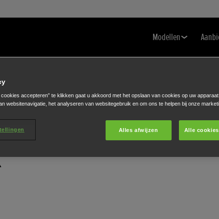
Modellen
Aanbi
cy
e cookies accepteren” te klikken gaat u akkoord met het opslaan van cookies op uw apparaat
an websitenavigatie, het analyseren van websitegebruik en om ons te helpen bij onze market
tellingen
Alles afwijzen
Alle cookie
K