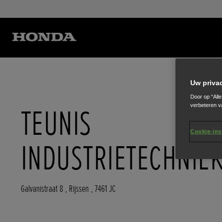
Uw priva
Door op “All
verbeteren v
TEUNIS
Cookie-ins
INDUSTRIETECHNIE
Galvanistraat 8
,
Rijssen
,
7461 JC