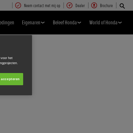
Neem contact met mij op
Dealer
Brochure
edingen
Eigenaren
Beleef Honda
World of Honda
 voor het
ingprojecten.
s accepteren