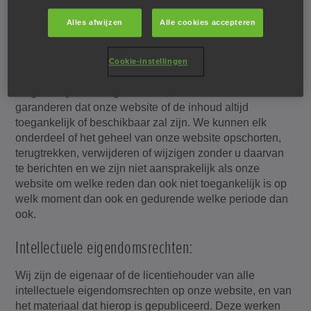
inhoud ervan op elk moment wijzigen.
Alles afwijzen
Alle cookies accepteren
Toegang tot onze website:
Cookie-instellingen
We trachten ervoor te zorgen dat onze website
toegankelijk is voor gebruikers, maar we kunnen niet
garanderen dat onze website of de inhoud altijd
toegankelijk of beschikbaar zal zijn. We kunnen elk
onderdeel of het geheel van onze website opschorten,
terugtrekken, verwijderen of wijzigen zonder u daarvan
te berichten en we zijn niet aansprakelijk als onze
website om welke reden dan ook niet toegankelijk is op
welk moment dan ook en gedurende welke periode dan
ook.
Intellectuele eigendomsrechten:
Wij zijn de eigenaar of de licentiehouder van alle
intellectuele eigendomsrechten op onze website, en van
het materiaal dat hierop is gepubliceerd. Deze werken