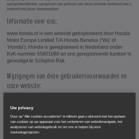
aansprakelijkheid, aangezien uw gebruik van deze website betekent dat u
instemt met deze voorwaarden.
Informatie over ons:
www.honda.nl is een website geëxploiteerd door Honda
Motor Europe Limited T/A Honda Benelux (‘Wij’ of
‘Honda’). Honda is geregistreerd in Nederland onder
KvK-nummer 55801080 en ons geregistreerde kantoor is
gevestigd te Schiphol-Rijk.
Wijzigingen van deze gebruikersvoorwaarden en
onze website:
We kunnen deze voorwaarden op elk moment herzien
door deze pagina te wijzigen. Controleer daarom deze
Uw privacy
pagina regelmatig om op de hoogte te blijven van
Door op “Alle cookies accepteren” te klikken gaat u akkoord met het opslaan
eventuele wijzigingen, aangezien deze voor u bindend
van cookies op uw apparaat voor het verbeteren van websitenavigatie, het
zijn.
analyseren van websitegebruik en om ons te helpen bij onze
marketingprojecten.
We kunnen onze website van tijd tot tijd updaten en de