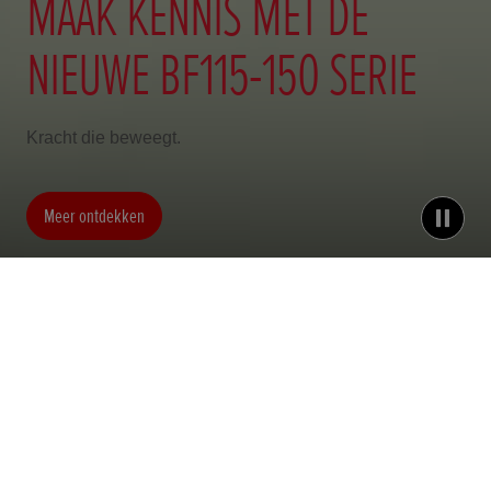
MAAK KENNIS MET DE
NIEUWE BF115-150 SERIE
Kracht die beweegt.
Meer ontdekken
BF115-150
V6
V8 BF300
De motor voor jouw avonturen met
rotsvaste betrouwbaarheid en