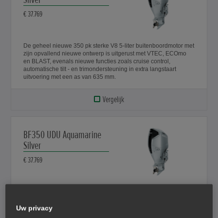
€ 37.769
De geheel nieuwe 350 pk sterke V8 5-liter buitenboordmotor met
zijn opvallend nieuwe ontwerp is uitgerust met VTEC, ECOmo
en BLAST, evenals nieuwe functies zoals cruise control,
automatische tilt - en trimondersteuning in extra langstaart
uitvoering met een as van 635 mm.
Vergelijk
BF350 UDU Aquamarine
Silver
€ 37.769
De geheel nieuwe 350 pk sterke V8 5-liter buitenboordmotor met
zijn opvallend nieuwe ontwerp is uitgerust met VTEC, ECOmo
Uw privacy
en BLAST, evenals nieuwe functies zoals cruise control,
automatische tilt - en trimondersteuning in ultra langstaart