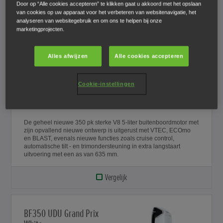
Door op “Alle cookies accepteren” te klikken gaat u akkoord met het opslaan
uitvoering met een as van 762 mm.
van cookies op uw apparaat voor het verbeteren van websitenavigatie, het
analyseren van websitegebruik en om ons te helpen bij onze
Vergelijk
marketingprojecten.
Alles afwijzen
Alle cookies accepteren
BF350 XDU Grand Prix
White
Cookie-instellingen
€ 38.069
De geheel nieuwe 350 pk sterke V8 5-liter buitenboordmotor met
zijn opvallend nieuwe ontwerp is uitgerust met VTEC, ECOmo
en BLAST, evenals nieuwe functies zoals cruise control,
automatische tilt - en trimondersteuning in extra langstaart
uitvoering met een as van 635 mm.
Vergelijk
BF350 UDU Grand Prix