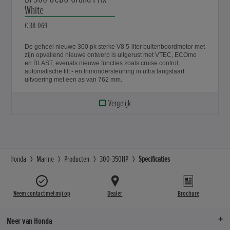
White
€ 38.069
De geheel nieuwe 300 pk sterke V8 5-liter buitenboordmotor met
zijn opvallend nieuwe ontwerp is uitgerust met VTEC, ECOmo
en BLAST, evenals nieuwe functies zoals cruise control,
automatische tilt - en trimondersteuning in ultra langstaart
uitvoering met een as van 762 mm.
Vergelijk
Honda
Marine
Producten
300-350HP
Specificaties
Neem contact met mij op
Dealer
Brochure
Meer van Honda