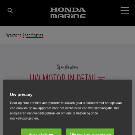
Overzicht
Specificaties
Specificaties
UW MOTOR IN DETAIL
Uw privacy
Door op “Alle cookies accepteren” te klikken gaat u akkoord met het opslaan
Selecteer een motor om de specificatiedetails te bekijken.
van cookies op uw apparaat voor het verbeteren van websitenavigatie, het
analyseren van websitegebruik en om ons te helpen bij onze
marketingprojecten.
BF 30 SRTU
Alles afwijzen
Alle cookies accepteren