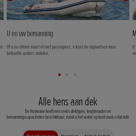
U en uw bemanning
M
te
Of u nu alleen vaart of met passagiers, u kunt de zitplaatsen naar
U
behoefte anders indelen.
ni
Alle hens aan dek
De Honwave heeft een reeks dektypes, lengtematen en
bemanningscapaciteiten beschikbaar, zodat u het water op kunt zoals u dat wilt.