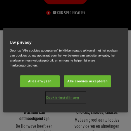
BEKIJK SPECIFICATIES
Uw privacy
Klaar voor alles wat u tegenkomt
Door op “Alle cookies accepteren” te klikken gaat u akkoord met het opslaan
van cookies op uw apparaat voor het verbeteren van websitenavigatie, het
Van kustverkenning tot vissen op open water, de Honwave zorgt ervoor dat u
analyseren van websitegebruik en om ons te helpen bij onze
soepel
marketingprojecten.
uw bestemming bereikt.
Alles afwijzen
Alle cookies accepteren
Cookie-instellingen
Wachten kan
Choices, choices, choices
ontmoedigend zijn
Met een groot aantal opties
De Honwave heeft een
voor vloeren en afmetingen