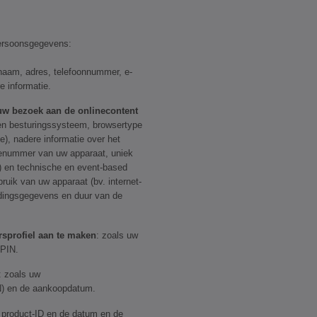
ersoonsgegevens:
naam, adres, telefoonnummer, e-
e informatie.
uw bezoek aan de onlinecontent
 en besturingssysteem, browsertype
), nadere informatie over het
rienummer van uw apparaat, uniek
) en technische en event-based
uik van uw apparaat (bv. internet-
ndingsgegevens en duur van de
rsprofiel aan te maken
: zoals uw
 PIN.
: zoals uw
IN) en de aankoopdatum.
 product-ID en de datum en de