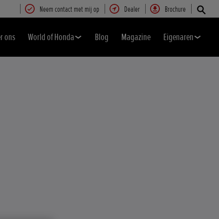
Neem contact met mij op
Dealer
Brochure
r ons
World of Honda
Blog
Magazine
Eigenaren