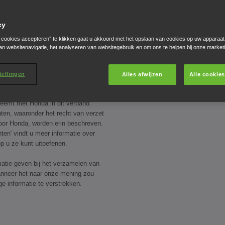
cy
e cookies accepteren” te klikken gaat u akkoord met het opslaan van cookies op uw apparaat
an websitenavigatie, het analyseren van websitegebruik en om ons te helpen bij onze market
acy te beschermen en te
 legt u uit hoe Honda Motor Europe
e
', '
ons
') uw persoonsgegevens
tellingen
Alles afwijzen
Alle cookie
s van Honda die verwijzen naar
da onlinecontent
') bezoekt,
eemt met Honda in dit verband.
n, waaronder het recht van verzet
oor Honda, worden erin beschreven.
ten' vindt u meer informatie over
p u ze kunt uitoefenen.
atie geven bij het verzamelen van
nneer het naar onze mening zou
ge informatie te verstrekken.