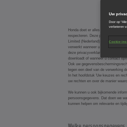
Uw priva
Door op “All
verbeteren v
Honda doet er alles aan om uw priv
respecteren. Deze privacyverklaring
Limited (Nederland) ('
Honda
', '
wij/w
Cookie-ins
verwerkt wanneer u websites en app
deze privacyverklaring (samen '
Hon
downloadt of wanneer u contact opn
Ook uw gegevensbeschermingsrechte
tegen een deel van de verwerking d
In het hoofdstuk 'Uw keuzes en rech
uw rechten en over de manier waaro
We kunnen u ook bijkomende inform
persoonsgegevens. Dat doen we wa
kunnen helpen om relevante en tijdi
Welke persoonsgegevens