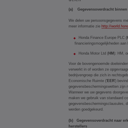
(a) Gegevensoverdracht binnen 
We delen uw persoonsgegevens met
meer informatie zie
http://world.hon
Honda Finance Europe PLC (
financieringsmogelijkheden aan 
Honda Motor Ltd (
HM
): HM, 
Voor de bovengenoemde doeleinde
verwerkt in of worden ze opgevraag
bedrijvengroep die zich in rechtsge
Economische Ruimte ('
EER
') bevin
gegevensbeschermingswetten zijn ni
Wanneer we uw gegevens doorgeven
maken we gebruik van standaard co
gegevensbeschermingsclausules, d
werden goedgekeurd.
(b) Gegevensoverdracht naar erk
herstellers