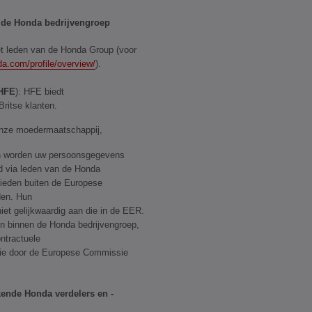
de Honda bedrijvengroep
 leden van de Honda Group (voor
da.com/profile/overview/
).
HFE
): HFE biedt
Britse klanten.
onze moedermaatschappij,
n worden uw persoonsgegevens
d via leden van de Honda
bieden buiten de Europese
den. Hun
et gelijkwaardig aan die in de EER.
 binnen de Honda bedrijvengroep,
ntractuele
ie door de Europese Commissie
ende Honda verdelers en -