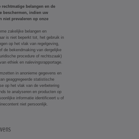
 rechtmatige belangen en de
te beschermen, indien uw
 niet prevaleren op onze
eme zakelijke belangen en
ar is niet beperkt tot, het gebruik in
ngen op het vlak van regelgeving,
ief de bekendmaking van dergelijke
juridische procedure of rechtszaak)
 van ethiek en nalevingsrapportage.
mzetten in anonieme gegevens en
van geaggregeerde statistische
e op het vlak van de verbetering
nds te analyseren en producten op
nlijke informatie identificeert u of
necontent niet persoonlijk.
vens