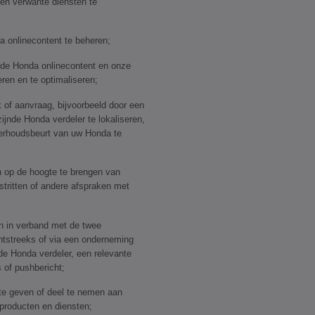
en verwante diensten te
 onlinecontent te beheren;
m de Honda onlinecontent en onze
ren en te optimaliseren;
 of aanvraag, bijvoorbeeld door een
zijnde Honda verdeler te lokaliseren,
derhoudsbeurt van uw Honda te
n op de hoogte te brengen van
tritten of andere afspraken met
n in verband met de twee
htstreeks of via een onderneming
e Honda verdeler, een relevante
s of pushbericht;
te geven of deel te nemen aan
producten en diensten;