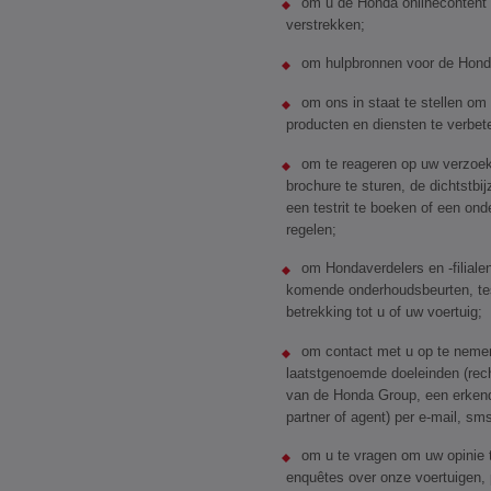
om u de Honda onlinecontent 
verstrekken;
om hulpbronnen voor de Honda
om ons in staat te stellen o
producten en diensten te verbete
om te reageren op uw verzoek
brochure te sturen, de dichtstbij
een testrit te boeken of een on
regelen;
om Hondaverdelers en -filiale
komende onderhoudsbeurten, tes
betrekking tot u of uw voertuig;
om contact met u op te neme
laatstgenoemde doeleinden (rec
van de Honda Group, een erkend
partner of agent) per e-mail, sm
om u te vragen om uw opinie 
enquêtes over onze voertuigen, 