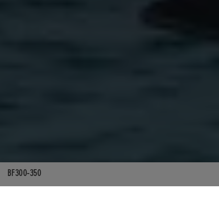
BF300-350