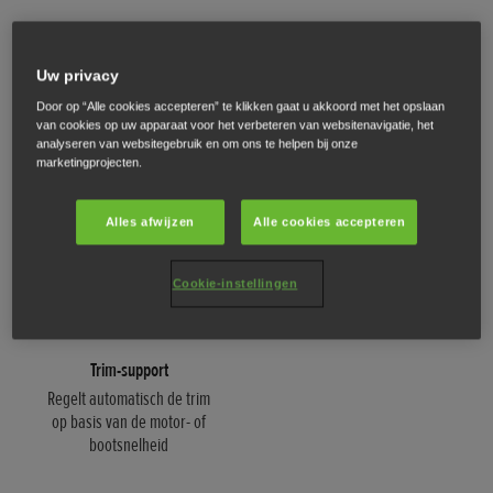
Uw privacy
Regel de snelheid van de
Door op “Alle cookies accepteren” te klikken gaat u akkoord met het opslaan
boot met één druk op de
van cookies op uw apparaat voor het verbeteren van websitenavigatie, het
knop.
Automatische tilt
analyseren van websitegebruik en om ons te helpen bij onze
marketingprojecten.
Stel gemakkelijke tilt in bij
stalling of aanmeren
Alles afwijzen
Alle cookies accepteren
Cookie-instellingen
Trim-support
Regelt automatisch de trim
op basis van de motor- of
bootsnelheid