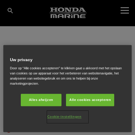
VAN ZELST
Uw privacy
WATERSPORT B.V.
Door op “Alle cookies accepteren” te klikken gaat u akkoord met het opslaan
van cookies op uw apparaat voor het verbeteren van websitenavigatie, het
analyseren van websitegebruik en om ons te helpen bij onze
marketingprojecten.
Voorweg 161
,
Zoetermeer
,
2716 NJ
Alles afwijzen
Alle cookies accepteren
Cookie-instellingen
ONTVANG EEN ROUTEBESCHRIJVING