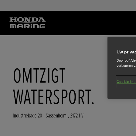
Uw priva
Door op “All
OMTZIGT
verbeteren v
Cookie-ins
WATERSPORT.
Industriekade 20
,
Sassenheim
,
2172 HV