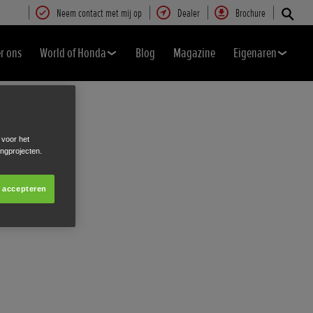
Neem contact met mij op
Dealer
Brochure
r ons
World of Honda
Blog
Magazine
Eigenaren
 voor het
ingprojecten.
s accepteren