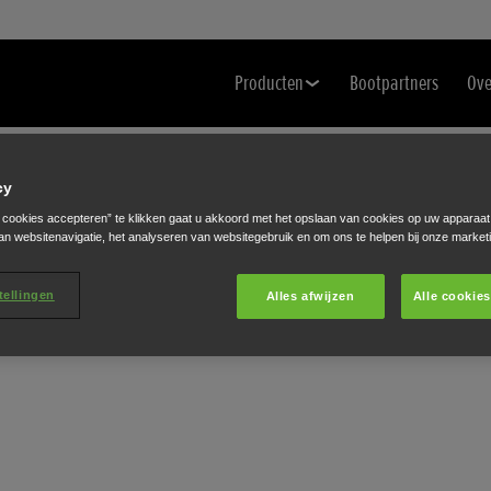
Producten
Bootpartners
Ove
cy
e cookies accepteren” te klikken gaat u akkoord met het opslaan van cookies op uw apparaat
an websitenavigatie, het analyseren van websitegebruik en om ons te helpen bij onze market
tellingen
Alles afwijzen
Alle cookie