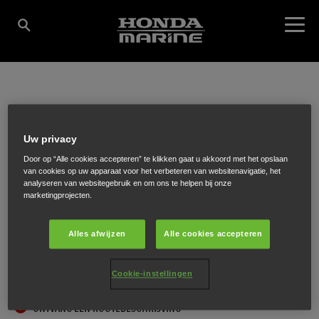
BENAUTIC
Uw privacy
WATERSPORT
Door op “Alle cookies accepteren” te klikken gaat u akkoord met het opslaan
van cookies op uw apparaat voor het verbeteren van websitenavigatie, het
analyseren van websitegebruik en om ons te helpen bij onze
marketingprojecten.
Binckesstraat 6
,
Amersfoort
,
3814 TW
Alles afwijzen
Alle cookies accepteren
Cookie-instellingen
ONTVANG EEN ROUTEBESCHRIJVING