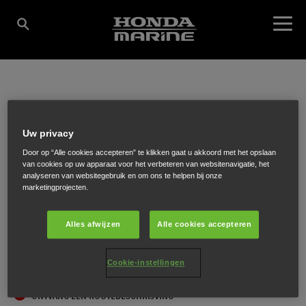
KLOP WATERSPORT
Uw privacy
V.O.F.
Door op “Alle cookies accepteren” te klikken gaat u akkoord met het opslaan
van cookies op uw apparaat voor het verbeteren van websitenavigatie, het
analyseren van websitegebruik en om ons te helpen bij onze
marketingprojecten.
Rivierdijk 34
,
Hardinxveld Giessendam
,
3372 BG
Alles afwijzen
Alle cookies accepteren
Cookie-instellingen
ONTVANG EEN ROUTEBESCHRIJVING