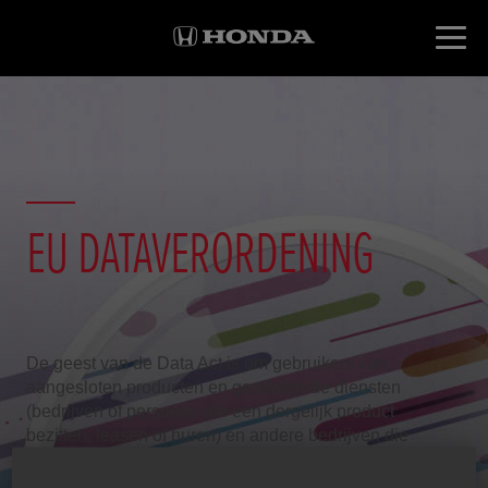
EU DATAVERORDENING
De geest van de Data Act is om gebruikers van
aangesloten producten en gerelateerde diensten
(bedrijven of personen die een dergelijk product
bezitten, leasen of huren) en andere bedrijven die
belang hebben bij deze gegevens eerlijke toegang te
geven tot en meer transparantie te bieden over de